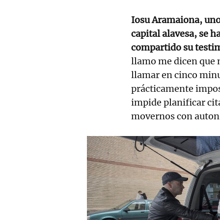
Iosu Aramaiona, uno 
capital alavesa, se h
compartido su testim
llamo me dicen que n
llamar en cinco min
prácticamente impos
impide planificar ci
movernos con auton