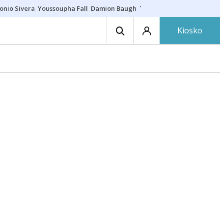
onio Sivera
Youssoupha Fall
Damion Baugh
Toro de fuego
Paseíllo ú
Kiosko