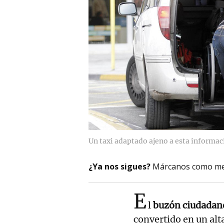
Un taxi adaptado ajeno a esta informac
¿Ya nos sigues?
Márcanos como me
E
l
buzón ciudadano
convertido en un alt