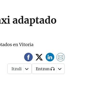
axi adaptado
tados en Vitoria
Itzuli
Entzun