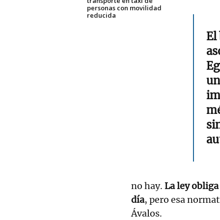
transporte en taxi de
personas con movilidad
reducida
El
as
Eg
un
im
mé
si
au
no hay.
La ley obliga
día
, pero esa norma
Ávalos.