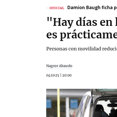
Damion Baugh ficha po
OFICIAL
"Hay días en 
es prácticam
Personas con movilidad reducid
Nagore Abasolo
04·10·25
|
20:00