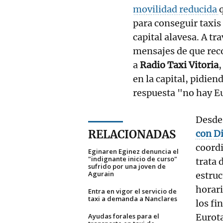
movilidad reducida
para conseguir taxi
capital alavesa. A tr
mensajes de que reco
a
Radio Taxi Vitoria
,
en la capital, pidien
respuesta "no hay E
Desde
RELACIONADAS
con Di
coordi
Eginaren Eginez denuncia el
"indignante inicio de curso"
trata 
sufrido por una joven de
Agurain
estruc
horar
Entra en vigor el servicio de
taxi a demanda a Nanclares
los fi
Ayudas forales para el
Eurota