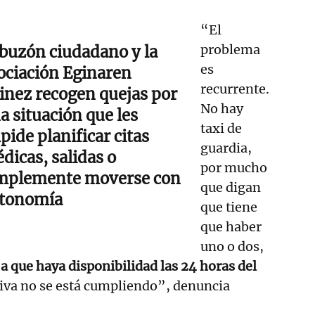
“El
problema
 buzón ciudadano y la
es
ociación Eginaren
recurrente.
inez recogen quejas por
No hay
a situación que les
taxi de
pide planificar citas
guardia,
dicas, salidas o
por mucho
mplemente moverse con
que digan
tonomía
que tiene
que haber
uno o dos,
 a que haya disponibilidad las 24 horas del
tiva no se está cumpliendo”, denuncia