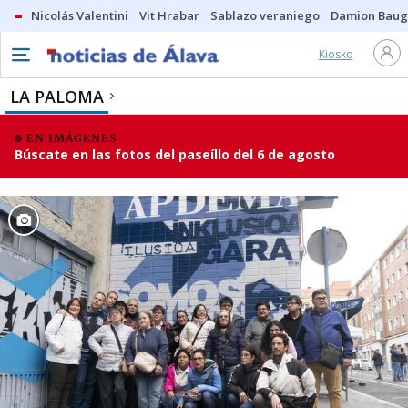
Nicolás Valentini
Vit Hrabar
Sablazo veraniego
Damion Bau
Kiosko
LA PALOMA
EN IMÁGENES
Búscate en las fotos del paseíllo del 6 de agosto