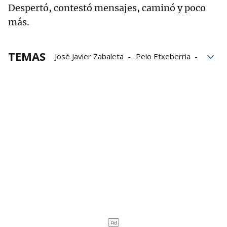
Despertó, contestó mensajes, caminó y poco
más.
TEMAS
José Javier Zabaleta
Peio Etxeberria
Navarra Arena
Jokin Altuna
Campeonato de Parejas
Julen Martija
Liga de empresas de pelota a mano
LEPM
Aspe