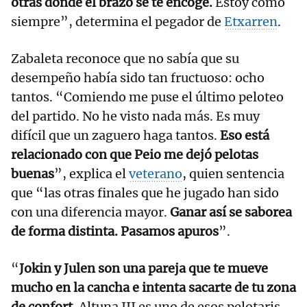
otras donde el brazo se te encoge.
Estoy como
siempre”, determina el pegador de
Etxarren
.
Zabaleta reconoce que no sabía que su
desempeño había sido tan fructuoso: ocho
tantos. “Comiendo me puse el último peloteo
del partido. No he visto nada más. Es muy
difícil que un zaguero haga tantos.
Eso está
relacionado con que Peio me dejó pelotas
buenas
”, explica el
veterano
, quien sentencia
que “las otras finales que he jugado han sido
con una diferencia mayor.
Ganar así se saborea
de forma distinta. Pasamos apuros
”.
“
Jokin y Julen son una pareja que te mueve
mucho en la cancha e intenta sacarte de tu zona
de confort
. Altuna III es uno de esos pelotaris