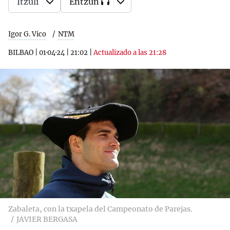
Itzuli
Entzun
Igor G. Vico
NTM
BILBAO
|
01·04·24
|
21:02
|
Actualizado a las 21:28
Zabaleta, con la txapela del Campeonato de Parejas.
JAVIER BERGASA