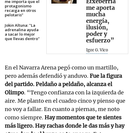
Etxeberria
me importa que el
protagonismo
me aporta
recaiga en otros
mucha
pelotaris”
energía,
Jokin Altuna: "La
ilusión,
adrenalina ayuda
poder y
a sacar lo mejor
que llevas dentro"
esfuerzo”
Igor G. Vico
En el Navarra Arena pegó como un martillo,
pero además defendió y anduvo.
Fue la figura
del partido. Peldaño a peldaño, alcanza el
Olimpo
. “Tengo confianza con la izquierda de
aire. Me planto en el cuadro cinco y pienso que
no voy a fallar. En cuanto a piernas, me noto
como siempre.
Hay momentos que te sientes
más ligero. Hay rachas donde le das más y hay