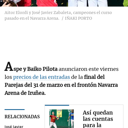
Aitor Elordi y José Javier Zabaleta, campeones el curso
pasado en el Navarra Arena.
IÑAKI PORTO
A
spe y Baiko Pilota
anunciaron este viernes
los
precios de las entradas
de la
final del
Parejas del 31 de marzo en el frontón Navarra
Arena de Iruñea.
Así quedan
RELACIONADAS
las cuentas
para la
José Javier