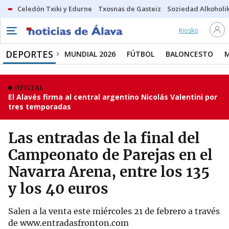
Celedón Txiki y Edurne
Txosnas de Gasteiz
Soziedad Alkoholi
Kiosko
DEPORTES
MUNDIAL 2026
FÚTBOL
BALONCESTO
OFICIAL
El Alavés firma al central argentino Nicolás Valentini por
tres temporadas
Las entradas de la final del
Campeonato de Parejas en el
Navarra Arena, entre los 135
y los 40 euros
Salen a la venta este miércoles 21 de febrero a través
de www.entradasfronton.com