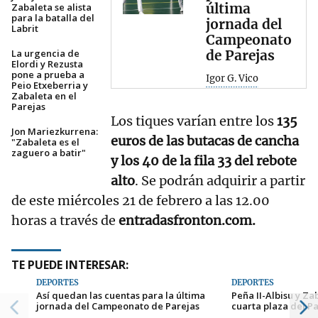
última
Zabaleta se alista
para la batalla del
jornada del
Labrit
Campeonato
La urgencia de
de Parejas
Elordi y Rezusta
pone a prueba a
Igor G. Vico
Peio Etxeberria y
Zabaleta en el
Parejas
Los tiques varían entre los
135
Jon Mariezkurrena:
euros de las butacas de cancha
"Zabaleta es el
zaguero a batir"
y los 40 de la fila 33 del rebote
alto
. Se podrán adquirir a partir
de este miércoles 21 de febrero a las 12.00
horas a través de
entradasfronton.com.
TE PUEDE INTERESAR:
DEPORTES
DEPORTES
Así quedan las cuentas para la última
Peña II-Albisu y Za
jornada del Campeonato de Parejas
cuarta plaza del P