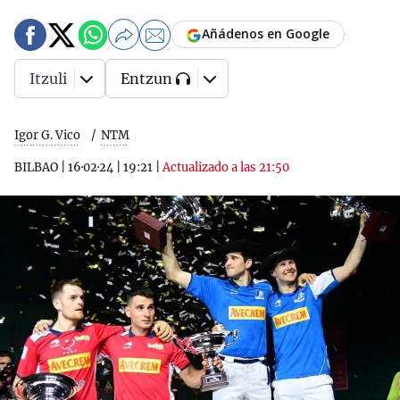
Añádenos en Google
Itzuli
Entzun
Igor G. Vico
NTM
BILBAO
|
16·02·24
|
19:21
|
Actualizado a las 21:50