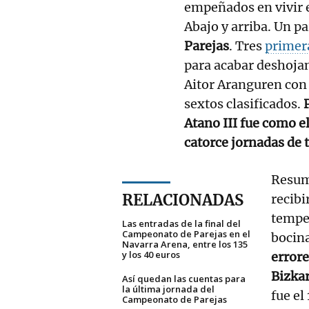
empeñados en vivir e
Abajo y arriba. Un p
Parejas
. Tres
primer
para acabar deshojan
Aitor Aranguren con 
sextos clasificados.
Atano III fue como e
catorce jornadas de 
Resum
RELACIONADAS
recibi
temper
Las entradas de la final del
Campeonato de Parejas en el
bocina
Navarra Arena, entre los 135
y los 40 euros
error
Bizka
Así quedan las cuentas para
la última jornada del
fue el
Campeonato de Parejas