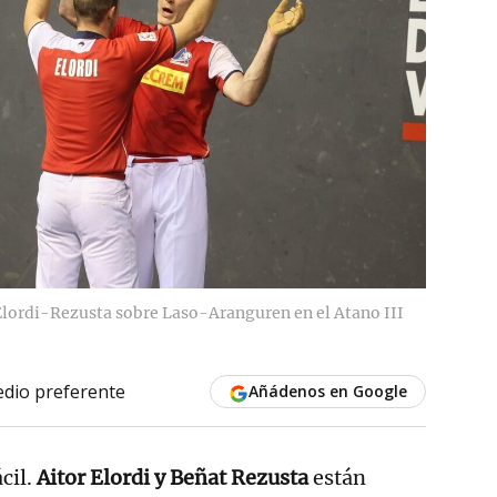
 Elordi-Rezusta sobre Laso-Aranguren en el Atano III
dio preferente
Añádenos en Google
ácil.
Aitor Elordi y Beñat Rezusta
están