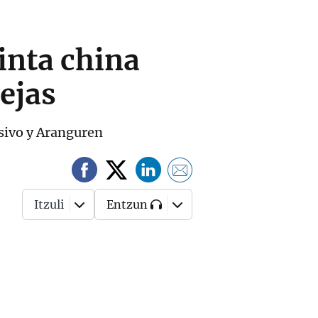
inta china
rejas
resivo y Aranguren
Itzuli
Entzun