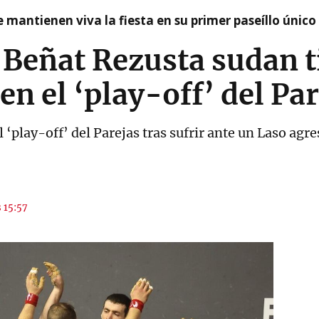
 mantienen viva la fiesta en su primer paseíllo único
y Beñat Rezusta sudan t
en el ‘play-off’ del Pa
el ‘play-off’ del Parejas tras sufrir ante un Laso ag
s 15:57