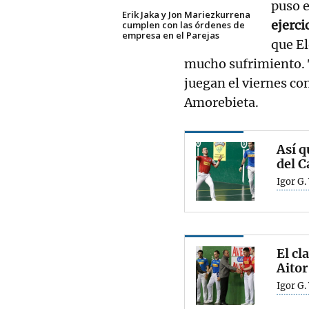
puso e
Erik Jaka y Jon Mariezkurrena
ejerci
cumplen con las órdenes de
empresa en el Parejas
que El
mucho sufrimiento. T
juegan el viernes co
Amorebieta.
Así q
del 
Igor G.
El cl
Aito
Igor G.