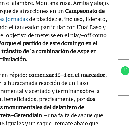
n el alambre. Montaña rusa. Arriba y abajo.
arque de atracciones en un
Campeonato de
as jornadas
de placidez e, incluso, liderato,
do el tanteador particular con Unai Laso y
el objetivo de meterse en el play-off como
Porque el partido de este domingo en el
l tránsito de la combinación de Aspe en
tribulación.
en rápido:
comenzar 10-1 en el marcador
,
r la huracanada reacción de un Laso
amental y acertado y terminar sobre la
, beneficiados, precisamente, por
dos
es monumentales del delantero de
rreta-Gerendiain
–una falta de saque que
 18 iguales y un saque-remate abajo que