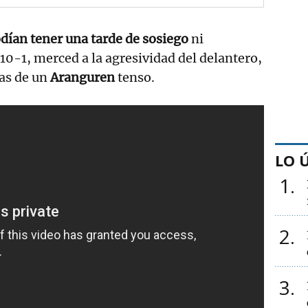
odían tener una tarde de sosiego
ni
0-1, merced a la agresividad del delantero,
das de un
Aranguren
tenso.
LO 
1
2
3