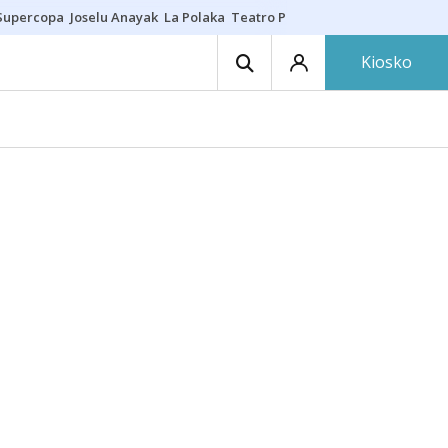
Supercopa
Joselu Anayak
La Polaka
Teatro Principal
Asier Villalibre
N
Kiosko