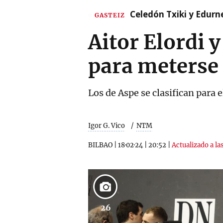
Celedón Txiki y Edurne
GASTEIZ
Aitor Elordi 
para meterse 
Los de Aspe se clasifican para 
Igor G. Vico
NTM
BILBAO
|
18·02·24
|
20:52
|
Actualizado a la
26