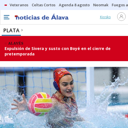
Veteranos
Celtas Cortos
Agenda 8 agosto
Neomak
Fuegos ar
Kiosko
PLATA
ALAVÉS
Expulsión de Sivera y susto con Boyé en el cierre de
pretemporada