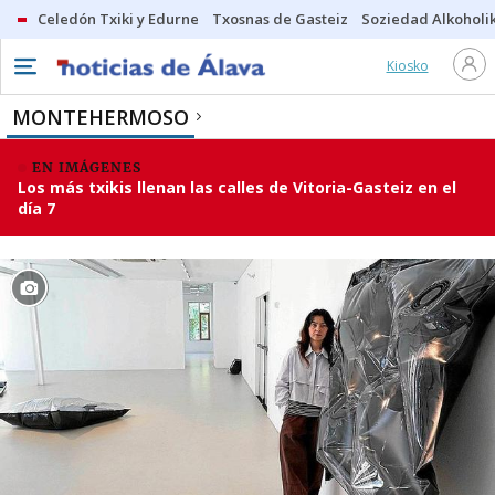
Celedón Txiki y Edurne
Txosnas de Gasteiz
Soziedad Alkoholi
Kiosko
MONTEHERMOSO
EN IMÁGENES
Los más txikis llenan las calles de Vitoria-Gasteiz en el
día 7