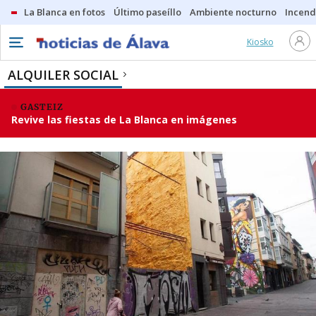
La Blanca en fotos
Último paseíllo
Ambiente nocturno
Incend
Kiosko
ALQUILER SOCIAL
GASTEIZ
Revive las fiestas de La Blanca en imágenes