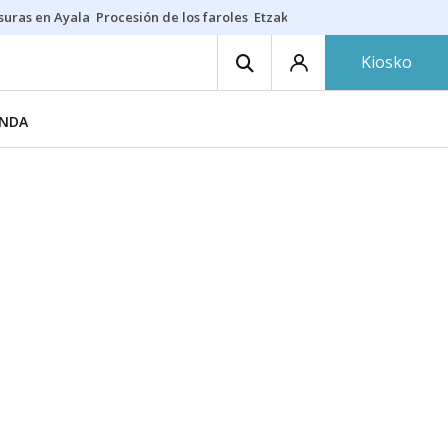
suras en Ayala
Procesión de los faroles
Etzakit
Salud en fiestas
Dónde 
Kiosko
ENDA