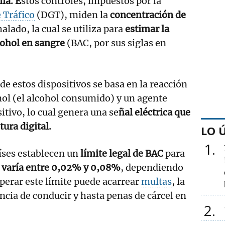
ia.
E
stos controles, impuestos por la
 Tráfico
(DGT), miden la
concentración de
halado, la cual se utiliza para
estimar la
cohol en sangre
(BAC, por sus siglas en
de estos dispositivos se basa en la reacción
nol (el alcohol consumido) y un agente
itivo, lo cual genera una se
ñal eléctrica que
tura digital.
LO 
1
íses establecen un
límite legal de BAC
para
varía entre 0,02% y 0,08%
, dependiendo
uperar este límite puede acarrear
multas
, la
encia de conducir y hasta penas de cárcel en
2