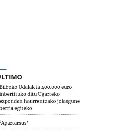
ÚLTIMO
Bilboko Udalak ia 400.000 euro
inbertituko ditu Ugarteko
ezpondan haurrentzako jolasgune
berria egiteko
‘Apartarsus’