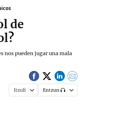
nicos
ol de
ol?
nes nos pueden jugar una mala
Itzuli
Entzun