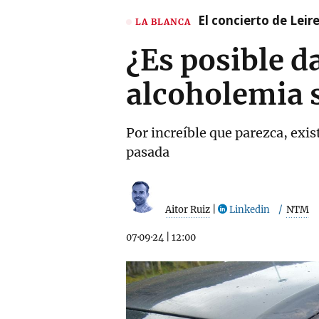
El concierto de Leir
LA BLANCA
¿Es posible d
alcoholemia s
Por increíble que parezca, exi
pasada
Aitor Ruiz
|
Linkedin
NTM
07·09·24
|
12:00