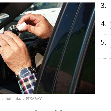
3
4
5
alcoholemia.
PIXABAY