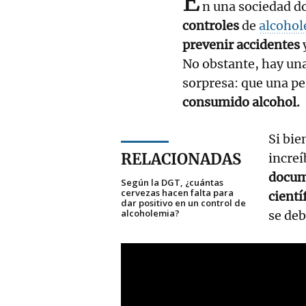
E
n una sociedad d
controles
de
alcoho
prevenir accidentes
y
No obstante, hay una
sorpresa: que una p
consumido alcohol.
Si bie
RELACIONADAS
increí
docum
Según la DGT, ¿cuántas
cervezas hacen falta para
cientí
dar positivo en un control de
alcoholemia?
se deb