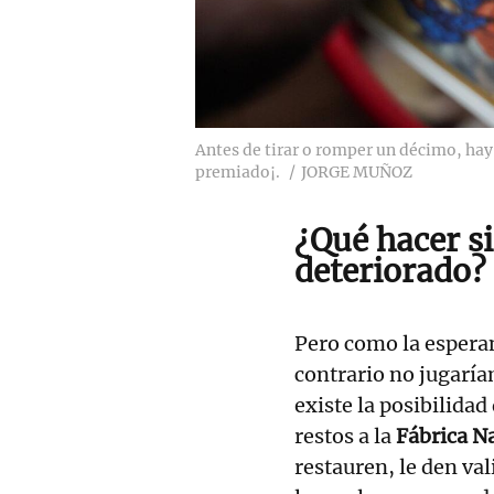
Antes de tirar o romper un décimo, hay
premiado¡.
JORGE MUÑOZ
¿Qué hacer s
deteriorado?
Pero como la esperan
contrario no jugaría
existe la posibilidad
restos a la
Fábrica N
restauren, le den val