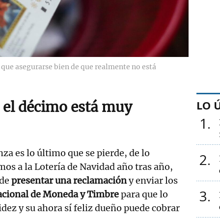
 que asegurarse bien de que realmente no está
LO 
i el décimo está muy
1
za es lo último que se pierde, de lo
2
mos a la Lotería de Navidad año tras año,
 de
presentar una reclamación
y enviar los
3
acional de Moneda y Timbre
para que lo
idez y su ahora sí feliz dueño puede cobrar