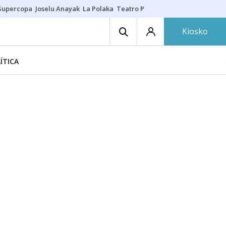
Supercopa
Joselu Anayak
La Polaka
Teatro Principal
Asier Villalibre
N
Kiosko
ÍTICA