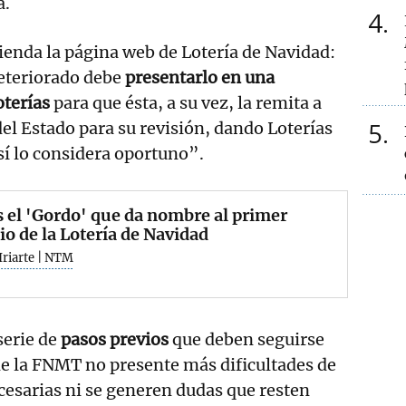
a.
4
ienda la página web de Lotería de Navidad:
eteriorado debe
presentarlo en una
oterías
para que ésta, a su vez, la remita a
5
del Estado para su revisión, dando Loterías
así lo considera oportuno”.
s el 'Gordo' que da nombre al primer
o de la Lotería de Navidad
Iriarte | NTM
serie de
pasos previos
que deben seguirse
 de la FNMT no presente más dificultades de
cesarias ni se generen dudas que resten