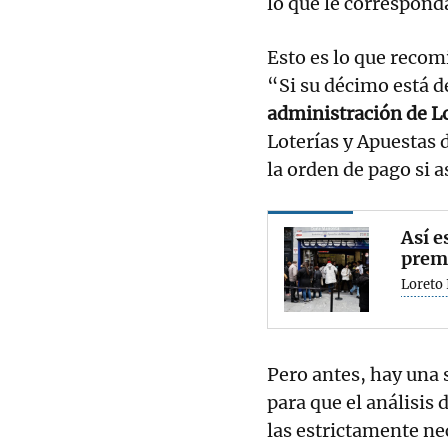
lo que le correspond
Esto es lo que recom
“Si su décimo está d
administración de L
Loterías y Apuestas 
la orden de pago si 
Así e
premi
Loreto 
Pero antes, hay una 
para que el análisis
las estrictamente ne