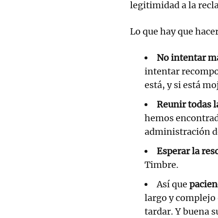
legitimidad a la rec
Lo que hay que hacer
No intentar m
intentar recompon
está, y si está m
Reunir todas l
hemos encontrado
administración d
Esperar la res
Timbre.
Así que
pacien
largo y complejo 
tardar. Y buena s