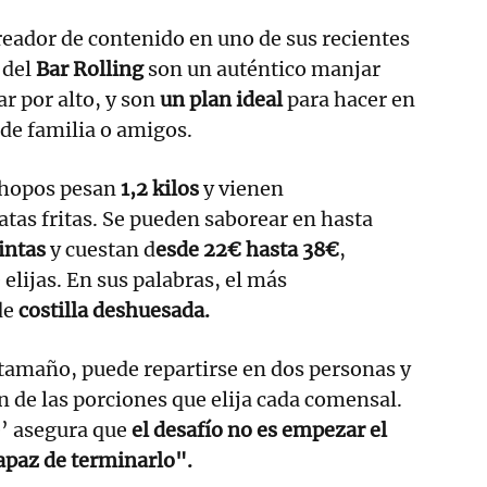
reador de contenido en uno de sus recientes
 del
Bar Rolling
son un auténtico manjar
r por alto, y son
un plan ideal
para hacer en
de familia o amigos.
achopos pesan
1,2 kilos
y vienen
as fritas. Se pueden saborear en hasta
intas
y cuestan d
esde 22€ hasta 38€
,
elijas. En sus palabras, el más
de
costilla deshuesada.
tamaño, puede repartirse en dos personas y
n de las porciones que elija cada comensal.
’ asegura que
el desafío no es empezar el
apaz de terminarlo".