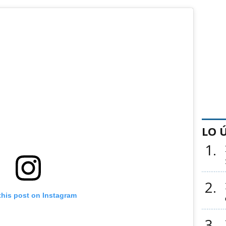
LO 
1
2
this post on Instagram
3