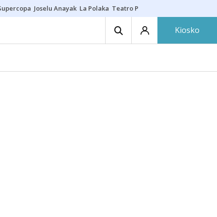
Supercopa
Joselu Anayak
La Polaka
Teatro Principal
Asier Villalibre
N
Kiosko