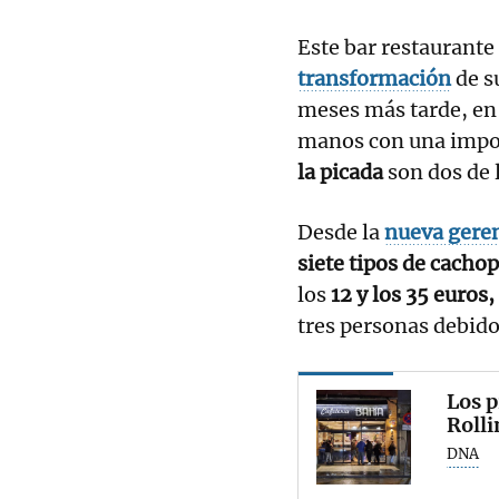
Este bar restaurante
transformación
de s
meses más tarde, en
manos con una impor
la picada
son dos de l
Desde la
nueva gere
siete tipos de cacho
los
12 y los 35 euros,
tres personas debid
Los p
Rolli
DNA