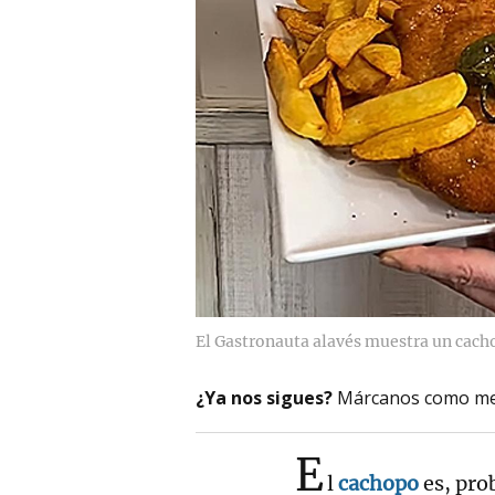
El Gastronauta alavés muestra un cacho
¿Ya nos sigues?
Márcanos como me
E
l
cachopo
es, pro