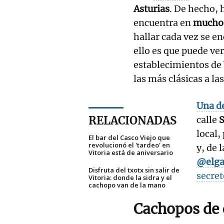
Asturias
. De hecho, 
encuentra en
muchos
hallar cada vez se e
ello es que puede ver
establecimientos de
las más clásicas a l
Una de
RELACIONADAS
calle
S
local,
El bar del Casco Viejo que
revolucionó el 'tardeo' en
y, de 
Vitoria está de aniversario
@elga
Disfruta del txotx sin salir de
secret
Vitoria: donde la sidra y el
cachopo van de la mano
Cachopos de 