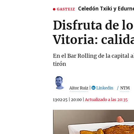
Celedón Txiki y Edurne
GASTEIZ
Disfruta de l
Vitoria: cali
En el Bar Rolling de la capita
tirón
Aitor Ruiz
|
Linkedin
NTM
13·02·25
|
20:00
|
Actualizado a las 20:35