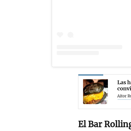
Las h
convi
Aitor R
El Bar Rollin