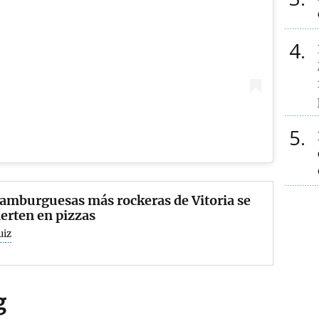
4
5
amburguesas más rockeras de Vitoria se
erten en pizzas
uiz
g