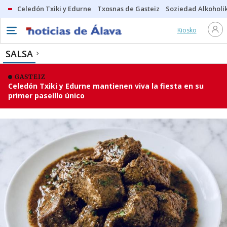
Celedón Txiki y Edurne
Txosnas de Gasteiz
Soziedad Alkoholi
Kiosko
SALSA
GASTEIZ
Celedón Txiki y Edurne mantienen viva la fiesta en su
primer paseíllo único