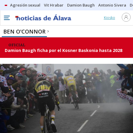
Agresión sexual
Vit Hrabar
Damion Baugh
Antonio Sivera
D
Kiosko
BEN O'CONNOR
OFICIAL
Damion Baugh ficha por el Kosner Baskonia hasta 2028