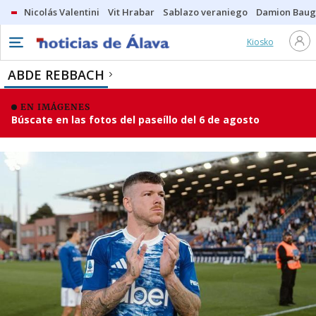
Nicolás Valentini
Vit Hrabar
Sablazo veraniego
Damion Bau
Kiosko
ABDE REBBACH
EN IMÁGENES
Búscate en las fotos del paseíllo del 6 de agosto