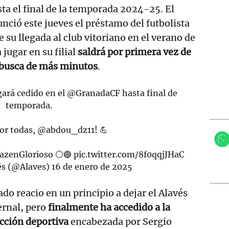
sta el final de la temporada 2024-25. El
nció este jueves el préstamo del futbolista
 su llegada al club vitoriano en el verano de
jugar en su filial
saldrá por primera vez de
n busca de más minutos
.
ará cedido en el
@GranadaCF
hasta final de
temporada.
por todas,
@abdou_dz11
! 💪
azenGlorioso
⚪🔵
pic.twitter.com/8f0qqjJHaC
és (@Alaves)
16 de enero de 2025
do reacio en un principio a dejar el Alavés
rnal, pero
finalmente ha accedido a la
ección deportiva
encabezada por Sergio