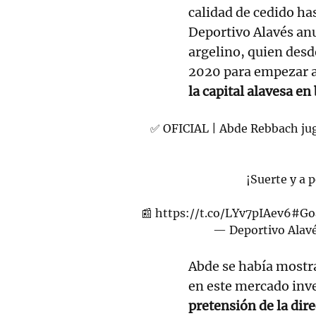
calidad de cedido ha
Deportivo Alavés anu
argelino, quien desde
2020 para empezar a 
la capital alavesa e
✅ OFICIAL | Abde Rebbach jug
¡Suerte y a 
📰
https://t.co/LYv7pIAev6
#Go
— Deportivo Alav
Abde se había mostra
en este mercado inve
pretensión de la dir