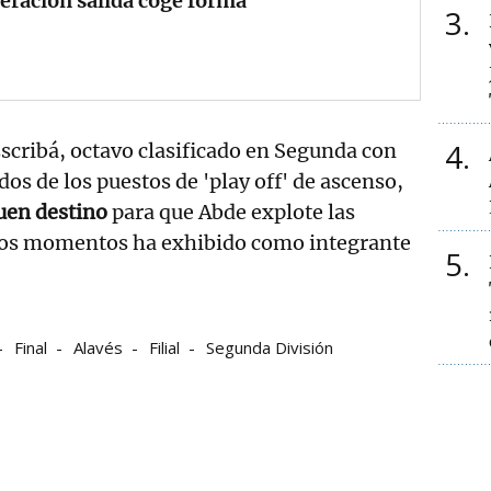
eración salida coge forma
3
4
scribá, octavo clasificado en Segunda con
dos de los puestos de 'play off' de ascenso,
uen destino
para que Abde explote las
rtos momentos ha exhibido como integrante
5
Final
Alavés
Filial
Segunda División