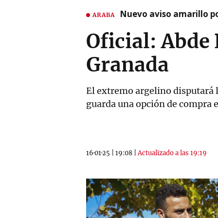
Nuevo aviso amarillo p
ARABA
Oficial: Abde
Granada
El extremo argelino disputará l
guarda una opción de compra e
16·01·25
|
19:08
|
Actualizado a las 19:19