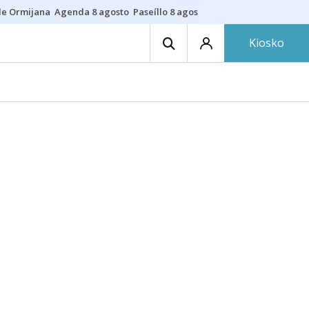
de Ormijana
Agenda 8 agosto
Paseíllo 8 agosto
Txulalai
Barracas
Pre
Kiosko