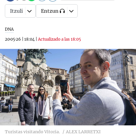
Itzuli
Entzun
DNA
20·05·26
|
18:04
|
Actualizado a las 18:05
Turistas visitando Vitoria.
ALEX LARRETXI