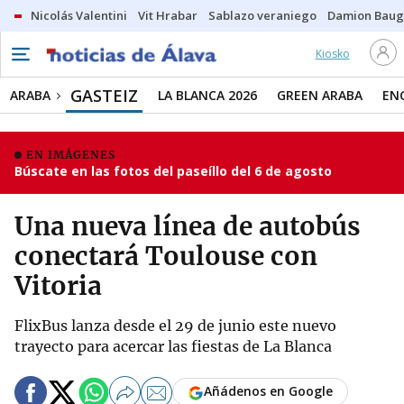
Nicolás Valentini
Vit Hrabar
Sablazo veraniego
Damion Bau
Kiosko
GASTEIZ
ARABA
LA BLANCA 2026
GREEN ARABA
EN
EN IMÁGENES
Búscate en las fotos del paseíllo del 6 de agosto
Una nueva línea de autobús
conectará Toulouse con
Vitoria
FlixBus lanza desde el 29 de junio este nuevo
trayecto para acercar las fiestas de La Blanca
Añádenos en Google