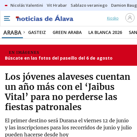
Nicolás Valentini
Vit Hrabar
Sablazo veraniego
Damion Bau
Kiosko
ARABA
GASTEIZ
GREEN ARABA
LA BLANCA 2026
SAN
EN IMÁGENES
Búscate en las fotos del paseíllo del 6 de agosto
Los jóvenes alaveses cuentan
un año más con el ‘Jaibus
Vital’ para no perderse las
fiestas patronales
El primer destino será Durana el viernes 12 de junio
y las inscripciones para los recorridos de junio y julio
pueden hacerse desde hoy