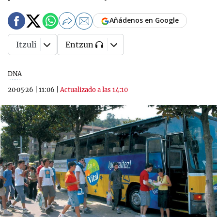
Añádenos en Google
Itzuli
Entzun
DNA
20·05·26
|
11:06
|
Actualizado a las 14:10