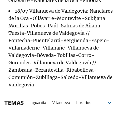
Ollávarre -Nanclares de la Oca -Víllodas
18/07 Villanueva de Valdegovía: Nanclares
de la Oca -Ollávarre-Montevite -Subijana
Morillas-Pobes-Paúl-Salinas de Añana -
Tuesta-Villanueva de Valdegovía //
Fontecha-Puentelarrá-Bergüenda-Espejo-
Villamaderne-Villanañe-Villanueva de
Valdegovía-Bóveda-Tobillas-Corro-
Gurendes-Villanueva de Valdegovía //
Zambrana-Berantevilla-Ribabellosa-
Comunión-Zubillaga-Salcedo-Villanueva de
Valdegovía
TEMAS
Laguardia
Villanueva
horarios
Zambrana
verano