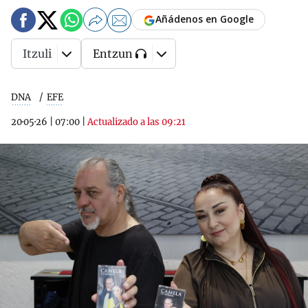
Añádenos en Google
Itzuli
Entzun
DNA
EFE
20·05·26
|
07:00
|
Actualizado a las 09:21