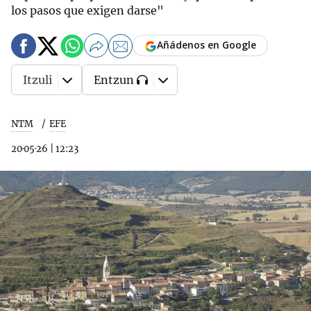
los pasos que exigen darse"
Añádenos en Google
Itzuli
Entzun
NTM
EFE
20·05·26
|
12:23