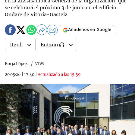
en la XIX Asamblea General de la organización, que
se celebrará el próximo 3 de junio en el edificio
Ondare de Vitoria-Gasteiz
Añádenos en Google
Itzuli
Entzun
Borja López
NTM
20·05·26
|
17:40
|
Actualizado a las 15:59