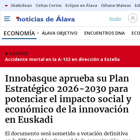
Skabidean
Celtas Cortos
Eclipse en Álava
Oihane Mateos
Ex
Kiosko
ECONOMÍA
ÁLAVA OBJETIVO
ENCUENTROS DNA
ECO
GASTEIZ
Accidente mortal en la A-132 en dirección a Estella
Innobasque aprueba su Plan
Estratégico 2026-2030 para
potenciar el impacto social y
económico de la innovación
en Euskadi
El documento será sometido a votación definitiva