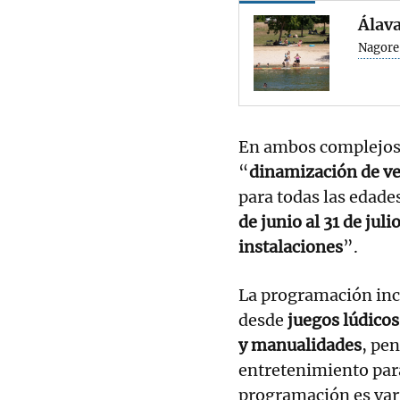
Álava
Nagore
En ambos complejos
“
dinamización de v
para todas las edades
de junio al 31 de jul
instalaciones
”.
La programación incl
desde
juegos lúdicos
y manualidades
, pe
entretenimiento para
programación es vari