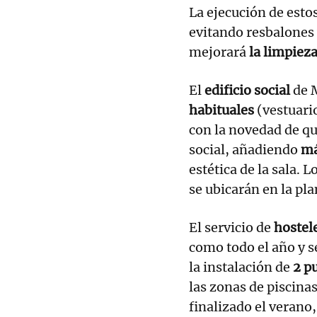
La ejecución de esto
evitando resbalones 
mejorará
la limpiez
El
edificio social
de 
habituales
(vestuario
con la novedad de q
social, añadiendo
má
estética de la sala. 
se ubicarán en la plan
El servicio de
hostel
como todo el año y s
la instalación de
2 p
las zonas de piscin
finalizado el verano,