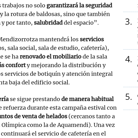
s trabajos no solo
garantizará la seguridad
y la rotura de baldosas, sino que también
3
a
y por tanto,
salubridad
del espacio”.
Mendizorrotza mantendrá los
servicios
s, sala social, sala de estudio, cafetería),
ue se ha
renovado el mobiliario
de la sala
4
s confort
y mejorando la distribución y
Los servicios de botiquín y atención integral
ta baja del edificio social.
5
ería
se sigue prestando
de manera habitual
e refuerza durante esta campaña estival con
untos de venta de helados
(cercanos tanto a
as Olímpica como la de Aquamendi). Una vez
 continuará el servicio de cafetería en el