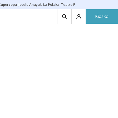
Supercopa
Joselu Anayak
La Polaka
Teatro Principal
Asier Villalibre
N
Kiosko