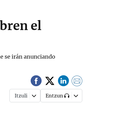
bren el
ue se irán anunciando
Itzuli
Entzun