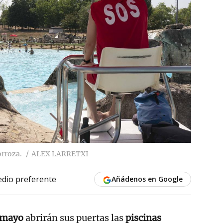
orroza.
ALEX LARRETXI
dio preferente
Añádenos en Google
e mayo
abrirán sus puertas las
piscinas