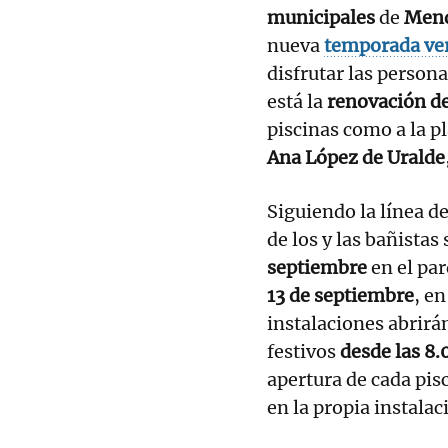
municipales
de
Mend
nueva
temporada ve
disfrutar las person
está la
renovación de
piscinas como a la p
Ana López de Uralde
Siguiendo la línea de
de los y las bañistas
septiembre
en el pa
13 de septiembre
, e
instalaciones abrirán
festivos
desde las 8.
apertura de cada pis
en la propia instalac