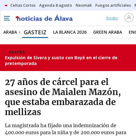
Celtas Cortos
Agenda 8 agosto
Neomak
Fuegos artificiales
Kiosko
GASTEIZ
ARABA
LA BLANCA 2026
GREEN ARABA
EN
ALAVÉS
Expulsión de Sivera y susto con Boyé en el cierre de
pretemporada
27 años de cárcel para el
asesino de Maialen Mazón,
que estaba embarazada de
mellizas
La magistrada ha fijado una indemnización de
400.000 euros para la niña y de 200.000 euros para