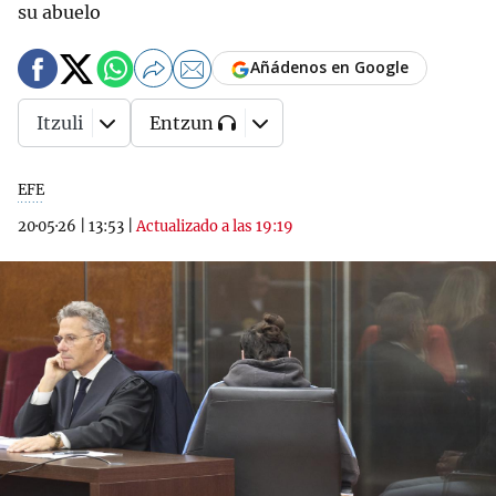
su abuelo
Añádenos en Google
Itzuli
Entzun
EFE
20·05·26
|
13:53
|
Actualizado a las 19:19