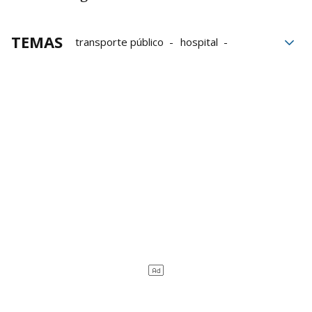
TEMAS
transporte público
hospital
Naciones Unidas
Reina Sofía
Gobierno
Reyes
Vitoria
Tuvisa
Gobierno Vasco
Txagorritxu
tranvía
BEI
autobuses urbanos