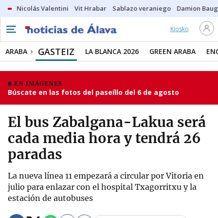
Nicolás Valentini
Vit Hrabar
Sablazo veraniego
Damion Bau
Kiosko
GASTEIZ
ARABA
LA BLANCA 2026
GREEN ARABA
EN
EN IMÁGENES
Búscate en las fotos del paseíllo del 6 de agosto
El bus Zabalgana-Lakua será
cada media hora y tendrá 26
paradas
La nueva línea 11 empezará a circular por Vitoria en
julio para enlazar con el hospital Txagorritxu y la
estación de autobuses