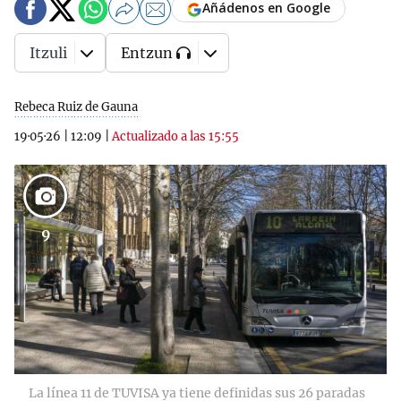
Añádenos en Google
Itzuli
Entzun
Rebeca Ruiz de Gauna
19·05·26
|
12:09
|
Actualizado a las 15:55
9
La línea 11 de TUVISA ya tiene definidas sus 26 paradas