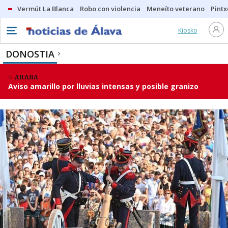
Vermút La Blanca
Robo con violencia
Meneíto veterano
Pintx
Kiosko
DONOSTIA
ARABA
Aviso amarillo por lluvias intensas y posible granizo