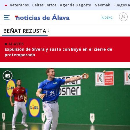
Veteranos
Celtas Cortos
Agenda 8 agosto
Neomak
Fuegos ar
Kiosko
BEÑAT REZUSTA
ALAVÉS
Expulsión de Sivera y susto con Boyé en el cierre de
pretemporada