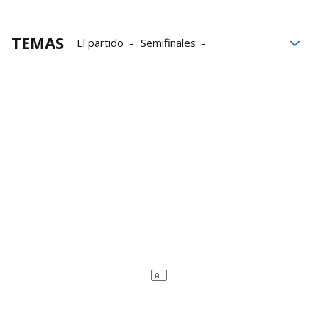
TEMAS
El partido
Semifinales
Unai Alberdi
Aimar Morgaetxebarria
Grupo Noticias
Parejas
Azpeitia