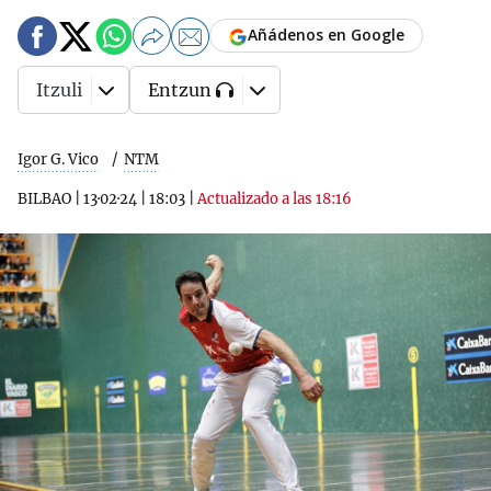
Añádenos en Google
Itzuli
Entzun
Igor G. Vico
NTM
BILBAO
|
13·02·24
|
18:03
|
Actualizado a las 18:16