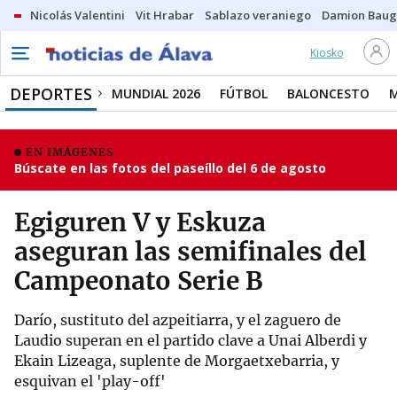
Nicolás Valentini
Vit Hrabar
Sablazo veraniego
Damion Bau
Kiosko
DEPORTES
MUNDIAL 2026
FÚTBOL
BALONCESTO
EN IMÁGENES
Búscate en las fotos del paseíllo del 6 de agosto
Egiguren V y Eskuza
aseguran las semifinales del
Campeonato Serie B
Darío, sustituto del azpeitiarra, y el zaguero de
Laudio superan en el partido clave a Unai Alberdi y
Ekain Lizeaga, suplente de Morgaetxebarria, y
esquivan el 'play-off'