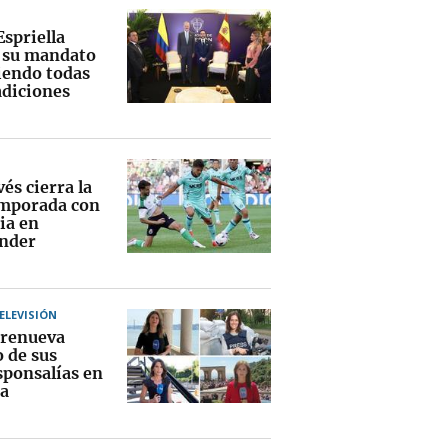
Espriella
a su mandato
endo todas
adiciones
vés cierra la
mporada con
ia en
nder
TELEVISIÓN
renueva
o de sus
sponsalías en
a