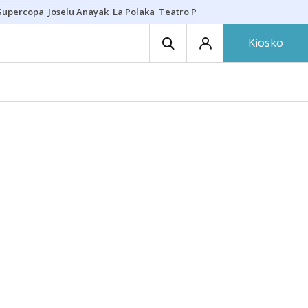
Supercopa
Joselu Anayak
La Polaka
Teatro Principal
Asier Villalibre
N
Kiosko