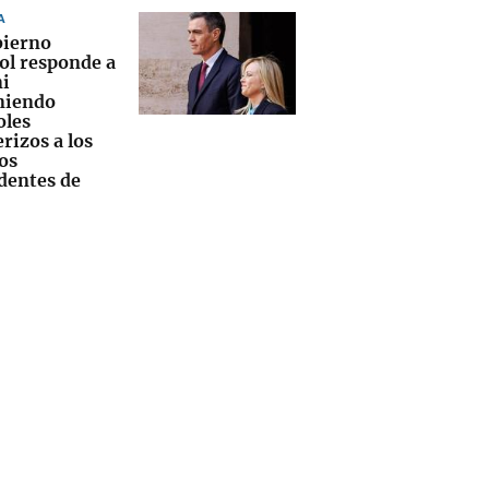
A
bierno
ol responde a
i
niendo
oles
rizos a los
os
dentes de