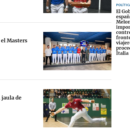
POLÍTIC
El Go
españ
Melon
impo
contr
fronte
 el Masters
viajer
proce
Italia
 jaula de