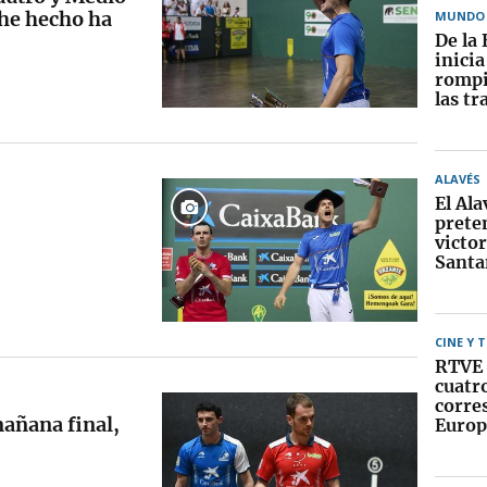
 he hecho ha
MUNDO
De la 
inici
rompi
las tr
ALAVÉS
El Ala
prete
victor
Santa
CINE Y 
RTVE 
cuatr
corre
mañana final,
Europ