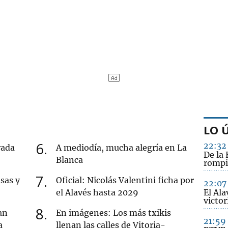
LO 
6
22:32
rada
A mediodía, mucha alegría en La
De la 
Blanca
rompi
7
sas y
Oficial: Nicolás Valentini ficha por
22:07
el Alavés hasta 2029
El Ala
victo
8
an
En imágenes: Los más txikis
21:59
a
llenan las calles de Vitoria-