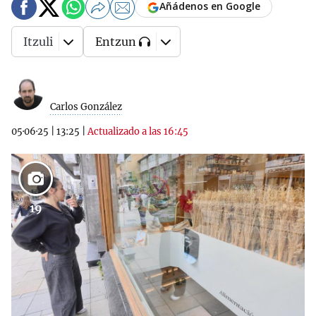
Añádenos en Google
Itzuli
Entzun
Carlos González
05·06·25
|
13:25
|
Actualizado a las 16:45
19