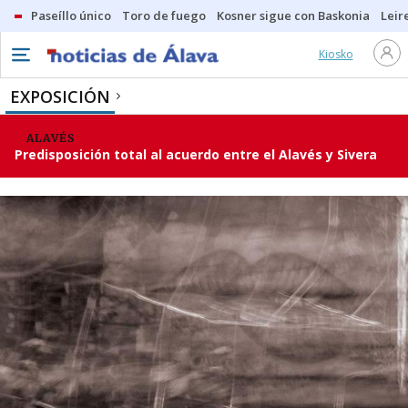
Paseíllo único
Toro de fuego
Kosner sigue con Baskonia
Leir
Kiosko
EXPOSICIÓN
ALAVÉS
Predisposición total al acuerdo entre el Alavés y Sivera