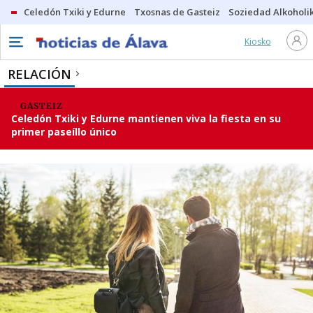
Celedón Txiki y Edurne
Txosnas de Gasteiz
Soziedad Alkoholi
Kiosko
RELACIÓN
GASTEIZ
Celedón Txiki y Edurne mantienen viva la fiesta en su
primer paseíllo único