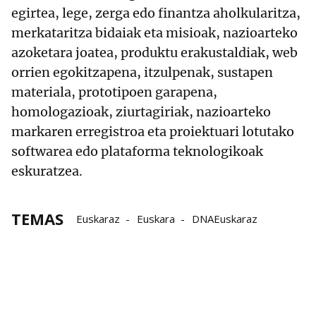
egirtea, lege, zerga edo finantza aholkularitza,
merkataritza bidaiak eta misioak, nazioarteko
azoketara joatea, produktu erakustaldiak, web
orrien egokitzapena, itzulpenak, sustapen
materiala, prototipoen garapena,
homologazioak, ziurtagiriak, nazioarteko
markaren erregistroa eta proiektuari lotutako
softwarea edo plataforma teknologikoak
eskuratzea.
TEMAS
Euskaraz
Euskara
DNAEuskaraz