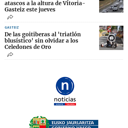
atascos a la altura de Vitoria-
Gasteiz este jueves
GASTEIZ
De las goitiberas al 'triatlón
blusístico' sin olvidar a los
Celedones de Oro