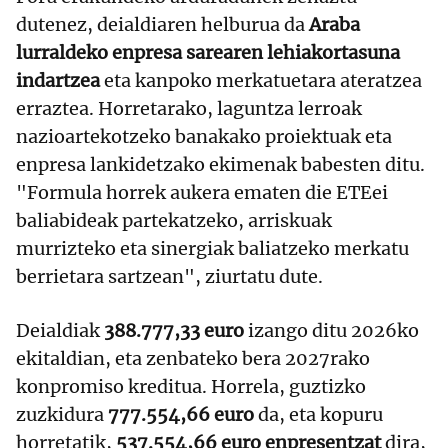
dutenez, deialdiaren helburua da
Araba
lurraldeko enpresa sarearen lehiakortasuna
indartzea
eta kanpoko merkatuetara ateratzea
erraztea. Horretarako, laguntza lerroak
nazioartekotzeko banakako proiektuak eta
enpresa lankidetzako ekimenak babesten ditu.
"Formula horrek aukera ematen die ETEei
baliabideak partekatzeko, arriskuak
murrizteko eta sinergiak baliatzeko merkatu
berrietara sartzean", ziurtatu dute.
Deialdiak
388.777,33 euro
izango ditu 2026ko
ekitaldian, eta zenbateko bera 2027rako
konpromiso kreditua. Horrela, guztizko
zuzkidura
777.554,66 euro
da, eta kopuru
horretatik,
537.554,66 euro enpresentzat
dira,