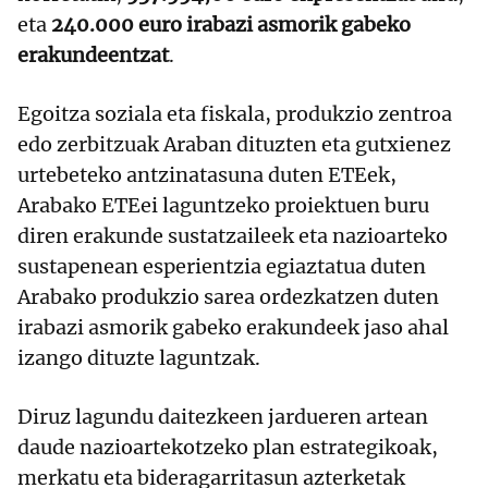
eta
240.000 euro irabazi asmorik gabeko
erakundeentzat
.
Egoitza soziala eta fiskala, produkzio zentroa
edo zerbitzuak Araban dituzten eta gutxienez
urtebeteko antzinatasuna duten ETEek,
Arabako ETEei laguntzeko proiektuen buru
diren erakunde sustatzaileek eta nazioarteko
sustapenean esperientzia egiaztatua duten
Arabako produkzio sarea ordezkatzen duten
irabazi asmorik gabeko erakundeek jaso ahal
izango dituzte laguntzak.
Diruz lagundu daitezkeen jardueren artean
daude nazioartekotzeko plan estrategikoak,
merkatu eta bideragarritasun azterketak