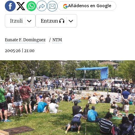
Añádenos en Google
Itzuli
Entzun
Eunate F. Domínguez
NTM
20·05·26
|
21:00