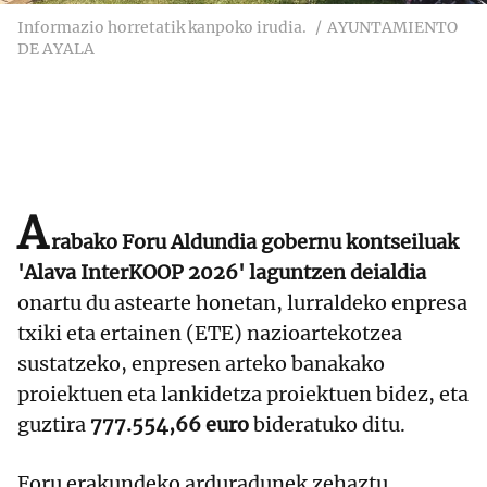
Informazio horretatik kanpoko irudia.
AYUNTAMIENTO
DE AYALA
A
rabako Foru Aldundia gobernu kontseiluak
'Alava InterKOOP 2026' laguntzen deialdia
onartu du astearte honetan, lurraldeko enpresa
txiki eta ertainen (ETE) nazioartekotzea
sustatzeko, enpresen arteko banakako
proiektuen eta lankidetza proiektuen bidez, eta
guztira
777.554,66 euro
bideratuko ditu.
Foru erakundeko arduradunek zehaztu