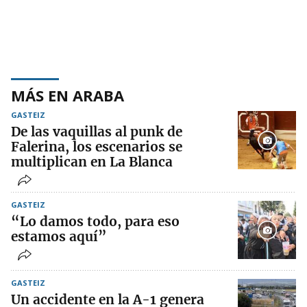
MÁS EN ARABA
GASTEIZ
De las vaquillas al punk de
Falerina, los escenarios se
multiplican en La Blanca
GASTEIZ
“Lo damos todo, para eso
estamos aquí”
GASTEIZ
Un accidente en la A-1 genera