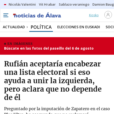
Nicolás Valentini
Vit Hrabar
Sablazo veraniego
Damion Bau
Kiosko
POLÍTICA
ACTUALIDAD
ELECCIONES EN EUSKADI
SOC
EN IMÁGENES
Búscate en las fotos del paseíllo del 6 de agosto
Rufián aceptaría encabezar
una lista electoral si eso
ayuda a unir la izquierda,
pero aclara que no depende
de él
Preguntado por la imputación de Zapatero en el caso