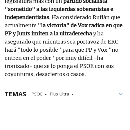
legislatura más con un
partido socialista
"sometido" a las izquierdas soberanistas e
independentistas
. Ha considerado Rufián que
actualmente
"la victoria" de Vox radica en que
PP y Junts imiten a la ultraderecha
y ha
asegurado que mientras sea portavoz de ERC
hará "todo lo posible" para que PP y Vox "no
entren en el poder" por muy difícil -ha
ironizado- que se lo ponga el PSOE con sus
coyunturas, desaciertos o casos.
TEMAS
PSOE
Plus Ultra
elecciones generales
PP
elecciones
ERC
Gobierno
Gabriel Rufián