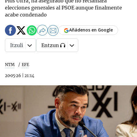
Plus Ultra, ha asegurado que no reclamará
elecciones generales al PSOE aunque finalmente
acabe condenado
Añádenos en Google
Itzuli
Entzun
NTM
EFE
20·05·26
|
21:14