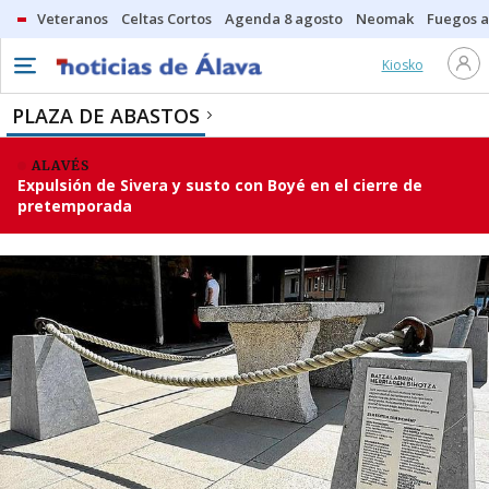
Veteranos
Celtas Cortos
Agenda 8 agosto
Neomak
Fuegos ar
Kiosko
PLAZA DE ABASTOS
ALAVÉS
Expulsión de Sivera y susto con Boyé en el cierre de
pretemporada