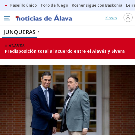
Paseíllo único
Toro de fuego
Kosner sigue con Baskonia
Leir
Kiosko
JUNQUERAS
ALAVÉS
Predisposición total al acuerdo entre el Alavés y Sivera