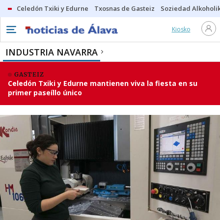
Celedón Txiki y Edurne
Txosnas de Gasteiz
Soziedad Alkoholi
Kiosko
INDUSTRIA NAVARRA
GASTEIZ
Celedón Txiki y Edurne mantienen viva la fiesta en su
primer paseíllo único