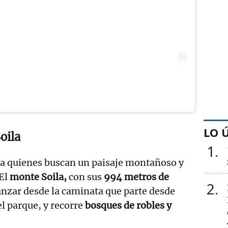
LO 
oila
1
ara quienes buscan un paisaje montañoso y
 El
monte Soila,
con sus
994 metros de
2
anzar desde la caminata que parte desde
el parque, y recorre
bosques de robles y