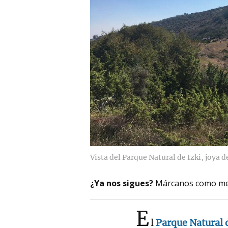
Vista del Parque Natural de Izki, joya d
¿Ya nos sigues?
Márcanos como me
E
l
Parque Natural d