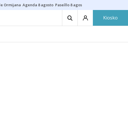
de Ormijana
Agenda 8 agosto
Paseíllo 8 agosto
Txulalai
Barracas
Pre
Kiosko