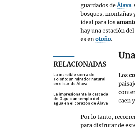
guardados de
Álava
.
bosques, montañas y 
ideal para los
amante
hay una estación del
es en
otoño
.
Una
RELACIONADAS
La increíble sierra de
Los
co
Toloño: un mirador natural
paisaj
en el sur de Álava
contem
La impresionante la cascada
de Gujuli: un templo del
caen y
agua en el corazón de Álava
Por lo tanto, recorr
para disfrutar de est