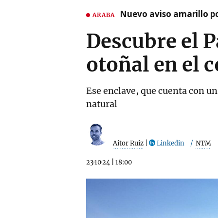
Nuevo aviso amarillo p
ARABA
Descubre el P
otoñal en el 
Ese enclave, que cuenta con un 
natural
Aitor Ruiz
|
Linkedin
NTM
23·10·24
|
18:00