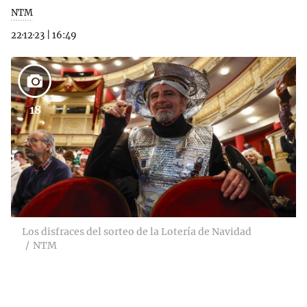
NTM
22·12·23
|
16:49
18
Los disfraces del sorteo de la Lotería de Navidad
NTM