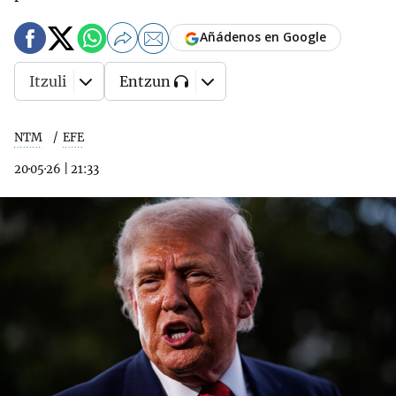
Añádenos en Google
Itzuli
Entzun
NTM
EFE
20·05·26
|
21:33