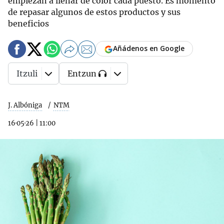
empiezan a llenar de color cada puesto. Es momento
de repasar algunos de estos productos y sus
beneficios
Añádenos en Google
Itzuli
Entzun
J. Albóniga
NTM
16·05·26
|
11:00