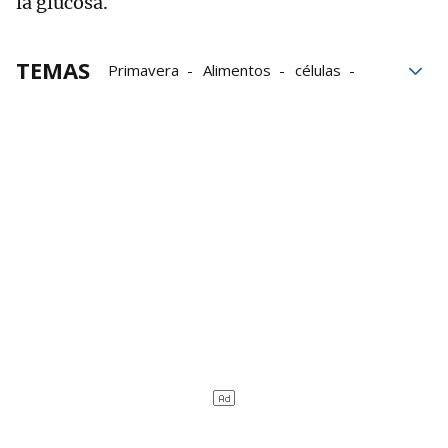
la glucosa.
TEMAS
Primavera
Alimentos
células
estrés
temporada
bloque52
Verduras
Frutas