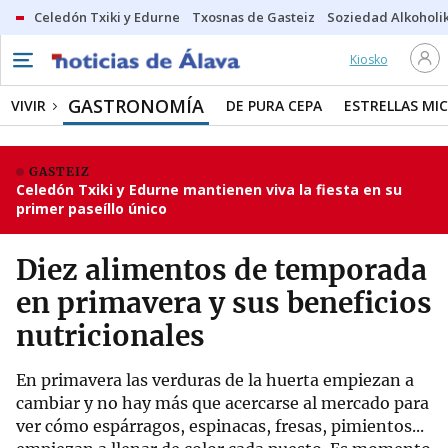
Celedón Txiki y Edurne
Txosnas de Gasteiz
Soziedad Alkoholi
Kiosko
GASTRONOMÍA
VIVIR
DE PURA CEPA
ESTRELLAS MIC
GASTEIZ
Celedón Txiki y Edurne mantienen viva la fiesta en su
primer paseíllo único
Diez alimentos de temporada
en primavera y sus beneficios
nutricionales
En primavera las verduras de la huerta empiezan a
cambiar y no hay más que acercarse al mercado para
ver cómo espárragos, espinacas, fresas, pimientos...