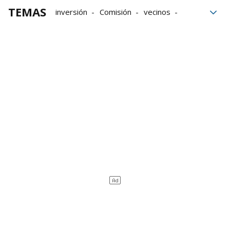
TEMAS
inversión
Comisión
vecinos
Presupuestos participativos
Iruña Oka
presupuesto municipal
presupuestos municipales
Participación ciudadana