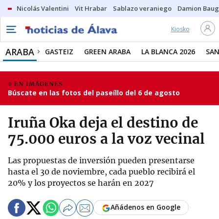
Nicolás Valentini
Vit Hrabar
Sablazo veraniego
Damion Bau
Kiosko
ARABA
GASTEIZ
GREEN ARABA
LA BLANCA 2026
SAN
EN IMÁGENES
Búscate en las fotos del paseíllo del 6 de agosto
Iruña Oka deja el destino de
75.000 euros a la voz vecinal
Las propuestas de inversión pueden presentarse
hasta el 30 de noviembre, cada pueblo recibirá el
20% y los proyectos se harán en 2027
Añádenos en Google