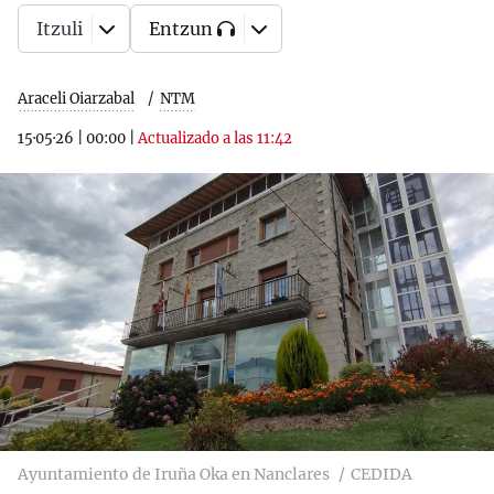
Itzuli
Entzun
Araceli Oiarzabal
NTM
15·05·26
|
00:00
|
Actualizado a las 11:42
Ayuntamiento de Iruña Oka en Nanclares
CEDIDA