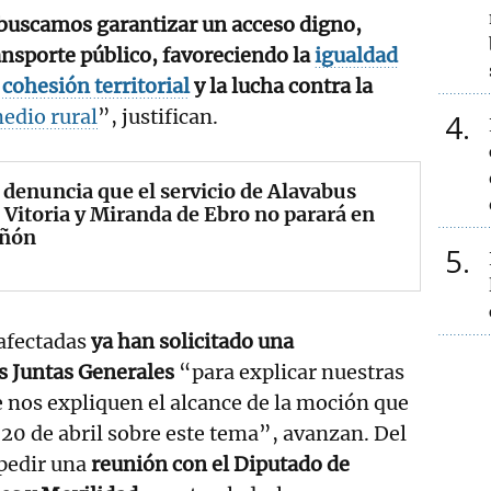
buscamos garantizar un acceso digno,
ransporte público, favoreciendo la
igualdad
a
cohesión territorial
y la lucha contra la
edio rural
”, justifican.
4
 denuncia que el servicio de Alavabus
 Vitoria y Miranda de Ebro no parará en
ñón
5
 afectadas
ya han solicitado una
s Juntas Generales
“para explicar nuestras
e nos expliquen el alcance de la moción que
20 de abril sobre este tema”, avanzan. Del
pedir una
reunión con el Diputado de