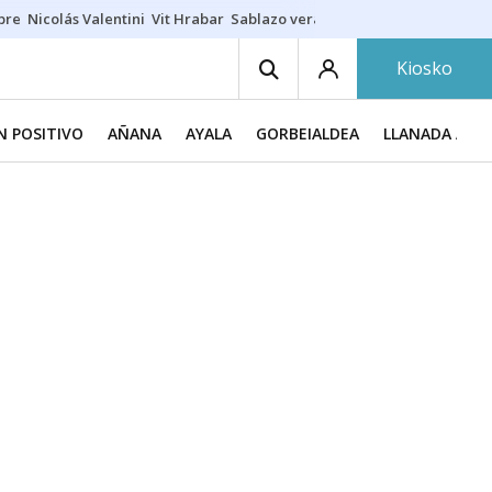
ibre
Nicolás Valentini
Vit Hrabar
Sablazo veraniego
Damion Baugh
A
Kiosko
N POSITIVO
AÑANA
AYALA
GORBEIALDEA
LLANADA ALA