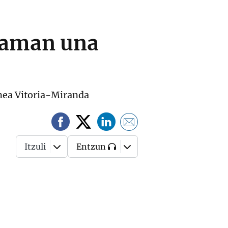
laman una
línea Vitoria-Miranda
Itzuli
Entzun