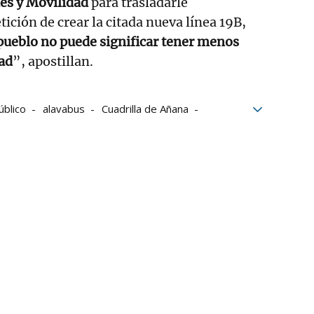
les y Movilidad
para trasladarle
ición de crear la citada nueva línea 19B,
 pueblo no puede significar tener menos
ad
”, apostillan.
úblico
alavabus
Cuadrilla de Añana