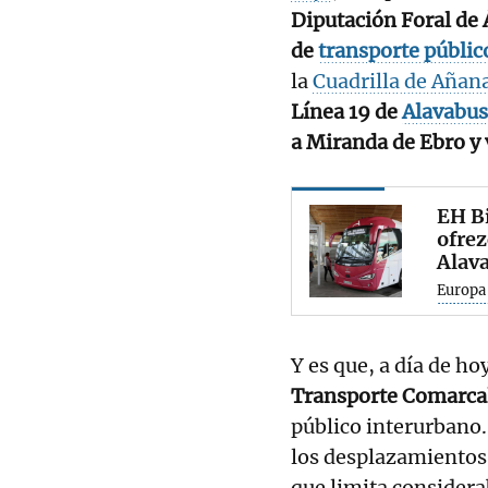
Diputación Foral de 
de
transporte públic
la
Cuadrilla de Añan
Línea 19 de
Alavabus
a Miranda de Ebro y 
EH Bi
ofrez
Alav
Europa
Y es que, a día de ho
Transporte Comarca
público interurbano.
los desplazamientos 
que limita considera