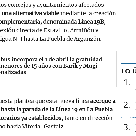
los concejos y ayuntamientos afectados
 una alternativa viable
mediante la creación
complementaria, denominada Línea 19B
,
xión directa de Estavillo, Armiñón y
igua N-I hasta La Puebla de Arganzón.
bus incorpora el 1 de abril la gratuidad
menores de 15 años con Barik y Mugi
LO 
onalizadas
1
uesta plantea que esta nueva línea
acerque a
2
 hasta la parada de la Línea 19 en La Puebla
orarios ya establecidos
, tanto en dirección
3
o hacia Vitoria-Gasteiz.