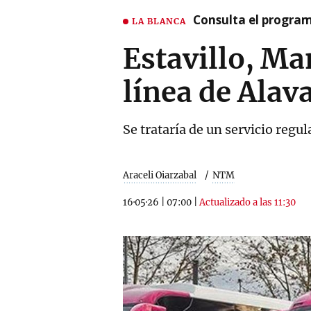
Consulta el program
LA BLANCA
Estavillo, M
línea de Alav
Se trataría de un servicio regu
Araceli Oiarzabal
NTM
16·05·26
|
07:00
|
Actualizado a las 11:30