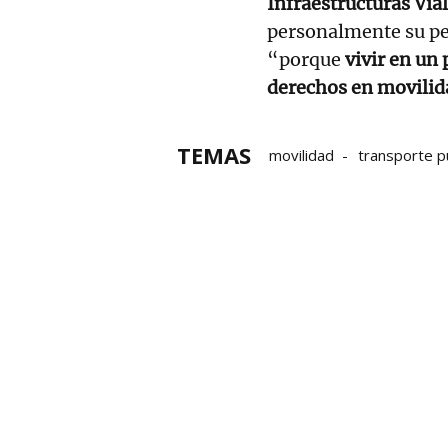
Infraestructuras Via
personalmente su pet
“porque
vivir en un
derechos en movilid
TEMAS
movilidad
transporte p
Armiñón
autobuses