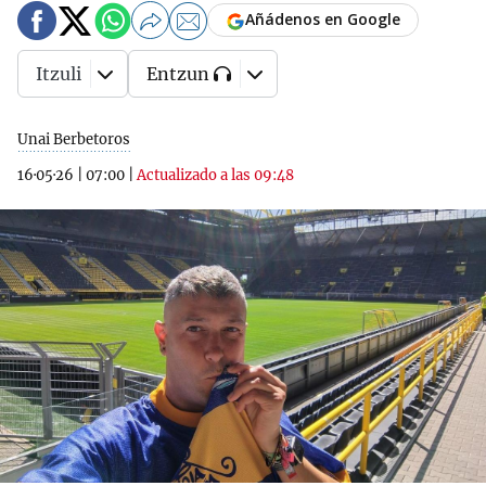
Añádenos en Google
Itzuli
Entzun
Unai Berbetoros
16·05·26
|
07:00
|
Actualizado a las 09:48