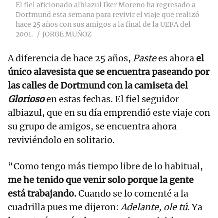
El fiel aficionado albiazul Iker Moreno ha regresado a
Dortmund esta semana para revivir el viaje que realizó
hace 25 años con sus amigos a la final de la UEFA del
2001.
JORGE MUÑOZ
A diferencia de hace 25 años,
Paste
es ahora
el
único alavesista que se encuentra paseando por
las calles de Dortmund con la camiseta del
Glorioso
en estas fechas. El fiel seguidor
albiazul, que en su día emprendió este viaje con
su grupo de amigos, se encuentra ahora
reviviéndolo en solitario.
“Como tengo más tiempo libre de lo habitual,
me he tenido que venir solo porque la gente
está trabajando.
Cuando se lo comenté a la
cuadrilla pues me dijeron:
Adelante, ole tú.
Ya