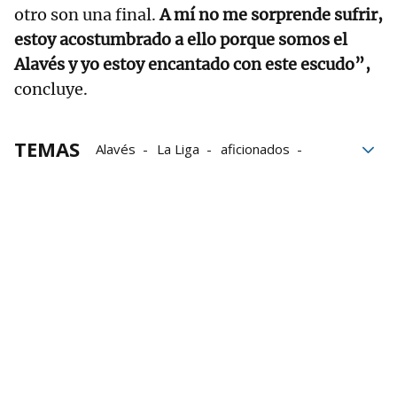
otro son una final.
A mí no me sorprende sufrir,
estoy acostumbrado a ello porque somos el
Alavés y yo estoy encantado con este escudo”,
concluye.
TEMAS
Alavés
La Liga
aficionados
Dortmund
Liverpool
UEFA
Desplazamientos
25 años Dortmund