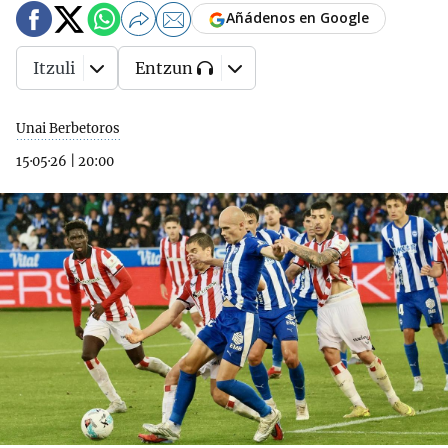
Añádenos en Google
Itzuli
Entzun
Unai Berbetoros
15·05·26
|
20:00