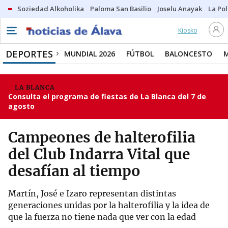
Soziedad Alkoholika
Paloma San Basilio
Joselu Anayak
La Po
Kiosko
DEPORTES
MUNDIAL 2026
FÚTBOL
BALONCESTO
LA BLANCA
Consulta el programa de fiestas de La Blanca del 7 de
agosto
Campeones de halterofilia
del Club Indarra Vital que
desafían al tiempo
Martín, José e Izaro representan distintas
generaciones unidas por la halterofilia y la idea de
que la fuerza no tiene nada que ver con la edad