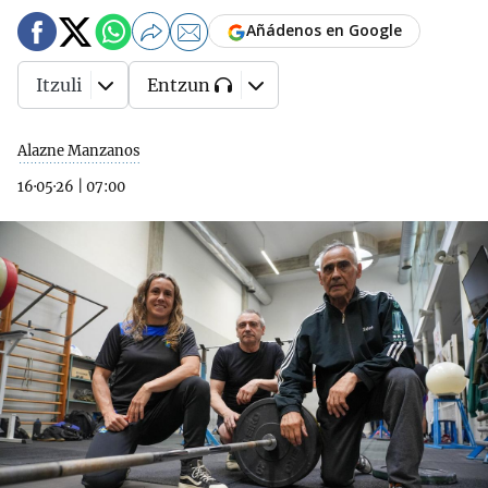
Añádenos en Google
Itzuli
Entzun
Alazne Manzanos
16·05·26
|
07:00