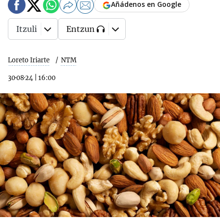
Añádenos en Google
Itzuli
Entzun
Loreto Iriarte
NTM
30·08·24
|
16:00