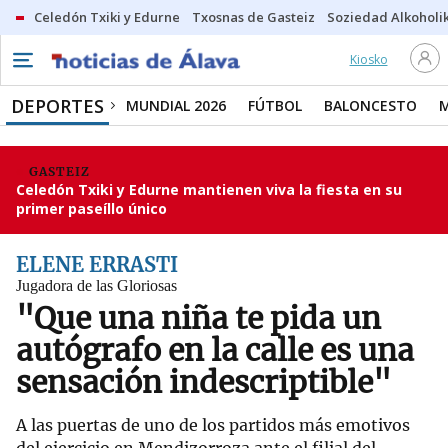
Celedón Txiki y Edurne
Txosnas de Gasteiz
Soziedad Alkoholi
Kiosko
DEPORTES
MUNDIAL 2026
FÚTBOL
BALONCESTO
GASTEIZ
Celedón Txiki y Edurne mantienen viva la fiesta en su
primer paseíllo único
ELENE ERRASTI
Jugadora de las Gloriosas
"Que una niña te pida un
autógrafo en la calle es una
sensación indescriptible"
A las puertas de uno de los partidos más emotivos