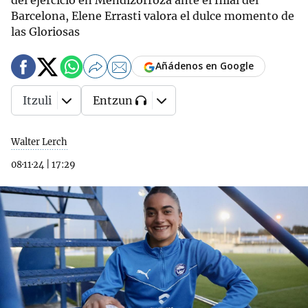
del ejercicio en Mendizorroza ante el filial del
Barcelona, Elene Errasti valora el dulce momento de
las Gloriosas
Añádenos en Google
Itzuli
Entzun
Walter Lerch
08·11·24
|
17:29