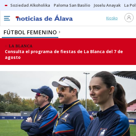
Soziedad Alkoholika
Paloma San Basilio
Joselu Anayak
La Po
Kiosko
FÚTBOL FEMENINO
LA BLANCA
Consulta el programa de fiestas de La Blanca del 7 de
agosto