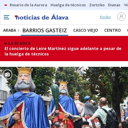
Rosario de la Aurora
Huelga de técnicos
Zortziko
Dianas
'H
Kiosko
BARRIOS GASTEIZ
ARABA
CASCO VIEJO
CENTRO
LA BLANCA
El concierto de Leire Martínez sigue adelante a pesar de
la huelga de técnicos