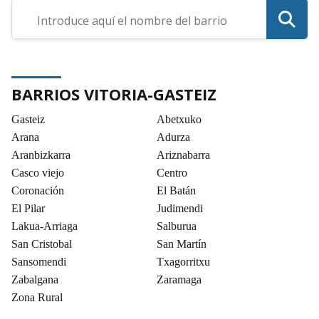
BARRIOS VITORIA-GASTEIZ
Gasteiz
Abetxuko
Arana
Adurza
Aranbizkarra
Ariznabarra
Casco viejo
Centro
Coronación
El Batán
El Pilar
Judimendi
Lakua-Arriaga
Salburua
San Cristobal
San Martín
Sansomendi
Txagorritxu
Zabalgana
Zaramaga
Zona Rural