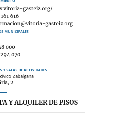
MIENTO
.vitoria-gasteiz.org/
éfono
 161 616
il
ormacion@vitoria-gasteiz.org
OS MUNICIPALES
58 000
ulatorio
 294 070
ogida
S Y SALAS DE ACTIVIDADES
cívico Zabalgana
bles
ris, 2
A Y ALQUILER DE PISOS