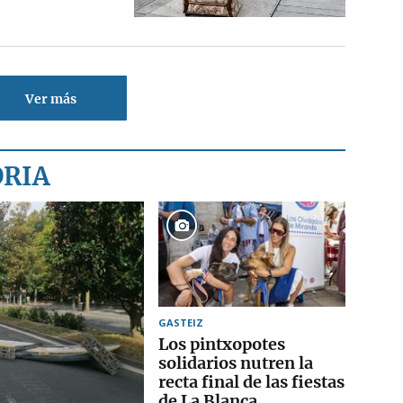
Ver más
ORIA
GASTEIZ
Los pintxopotes
solidarios nutren la
recta final de las fiestas
de La Blanca