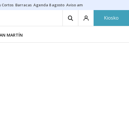
s Cortos
Barracas
Agenda 8 agosto
Aviso amarillo
Fotos al eclipse
Ne
Kiosko
AN MARTÍN