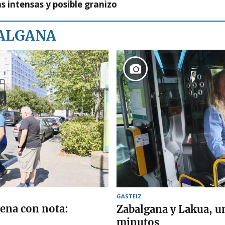
as intensas y posible granizo
BALGANA
GASTEIZ
trena con nota:
Zabalgana y Lakua, u
minutos