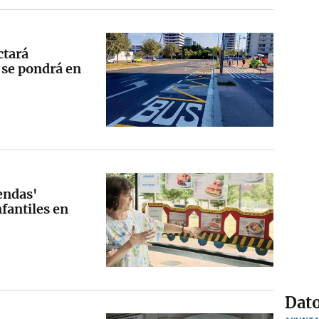
ctará
 se pondrá en
endas'
fantiles en
Dato