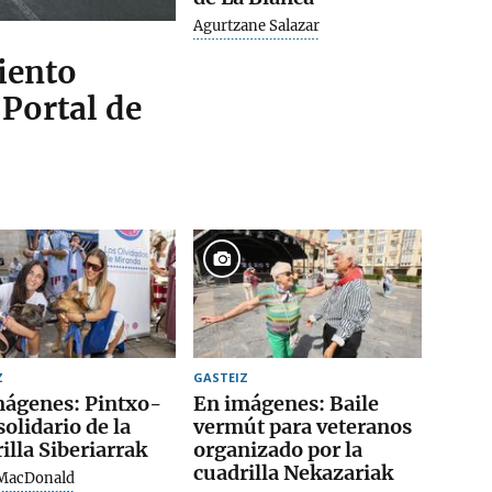
Agurtzane Salazar
iento
 Portal de
Z
GASTEIZ
mágenes: Pintxo-
En imágenes: Baile
solidario de la
vermút para veteranos
illa Siberiarrak
organizado por la
cuadrilla Nekazariak
 MacDonald