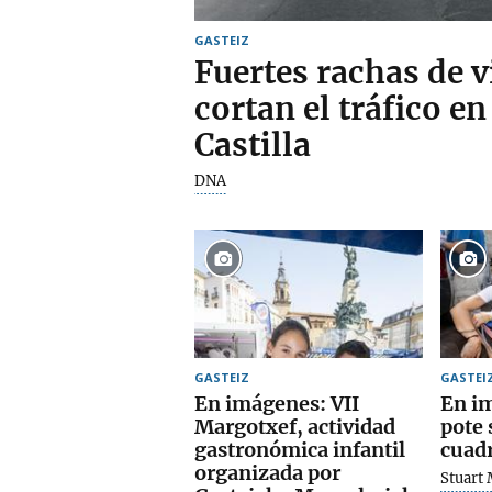
GASTEIZ
Fuertes rachas de v
cortan el tráfico en
Castilla
DNA
GASTEIZ
GASTEI
En imágenes: VII
En i
Margotxef, actividad
pote 
gastronómica infantil
cuadr
organizada por
Stuart