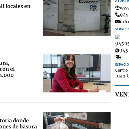
AYUNTA
il locales en
www
Tel
945
Ema
inf
SERVICI
945 1
Amb
945
Rec
ura,
de
ESPACIO
con el
Centro 
mue
 1.000
Juan G
VENT
itoria donde
ones de basura