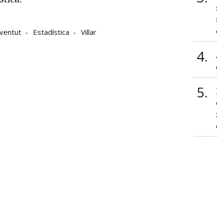
oventut
Estadística
Villar
4
5