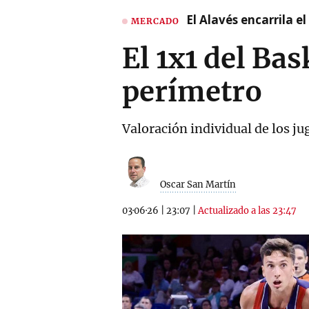
El Alavés encarrila e
MERCADO
El 1x1 del Ba
perímetro
Valoración individual de los ju
Oscar San Martín
03·06·26
|
23:07
|
Actualizado a las 23:47