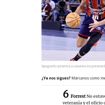
Spagnolo penetra a canasta en presenci
¿Ya nos sigues?
Márcanos como me
6
Forrest
No estuv
veteranía y el oficio 