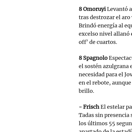
8 Omoruyi
Levantó al
tras destrozar el aro
Brindó energía al eq
excelso nivel allanó 
off’ de cuartos.
8 Spagnolo
Espectacu
el sostén azulgrana 
necesidad para el Jo
en el rebote, aunque 
brillo.
- Frisch
El estelar pa
Tadas sin presencia s
los últimos 55 segu
apartado de la estadí