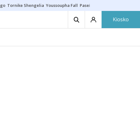
ego
Tornike Shengelia
Youssoupha Fall
Paseíllo único
Kosner sigue c
Kiosko