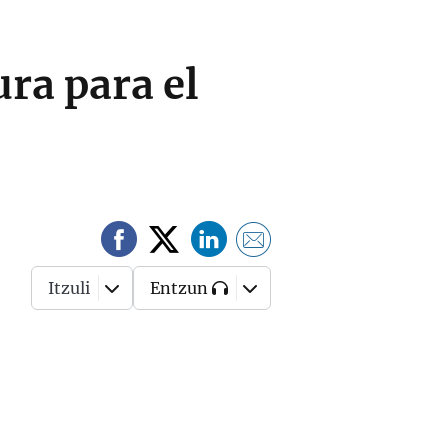
ura para el
Itzuli
Entzun